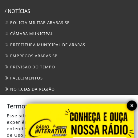
/ NOTÍCIAS
POLICIA MILITAR ARARAS SP
CÂMARA MUNICIPAL
PREFEITURA MUNICIPAL DE ARARAS
EMPREGOS ARARAS SP
PREVISÃO DO TEMPO
FALECIMENTOS
NOTÍCIAS DA REGIÃO
SAEMA ARARAS
×
Termos de Uso e Privacidade
GUARDA CIVIL MUNICIPAL
Esse site utiliza cookies para melhorar sua
experiência de navegação. Ao continuar o acesso,
/ INFORMAÇÕES
entendemos que você concorda com nossos Termos
de Uso e Privacidade.
INÍCIO