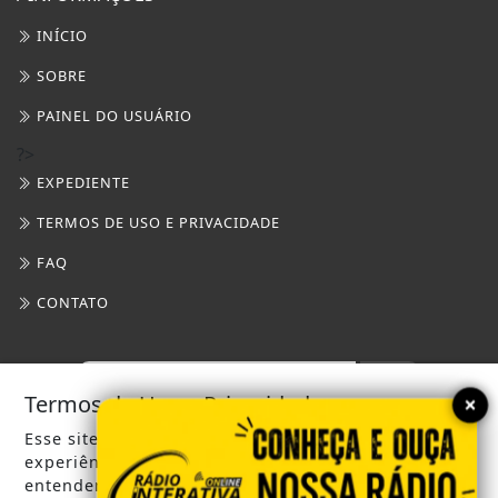
INÍCIO
SOBRE
PAINEL DO USUÁRIO
?>
EXPEDIENTE
TERMOS DE USO E PRIVACIDADE
FAQ
CONTATO
×
Termos de Uso e Privacidade
Esse site utiliza cookies para melhorar sua
experiência de navegação. Ao continuar o acesso,
entendemos que você concorda com nossos Termos