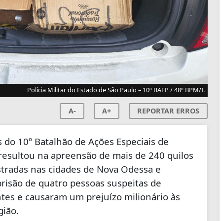
Polícia Militar do Estado de São Paulo – 10º BAEP / 48º BPM/I.
A-
A+
REPORTAR ERROS
 do 10º Batalhão de Ações Especiais de
, resultou na apreensão de mais de 240 quilos
stradas nas cidades de Nova Odessa e
risão de quatro pessoas suspeitas de
tes e causaram um prejuízo milionário às
gião.