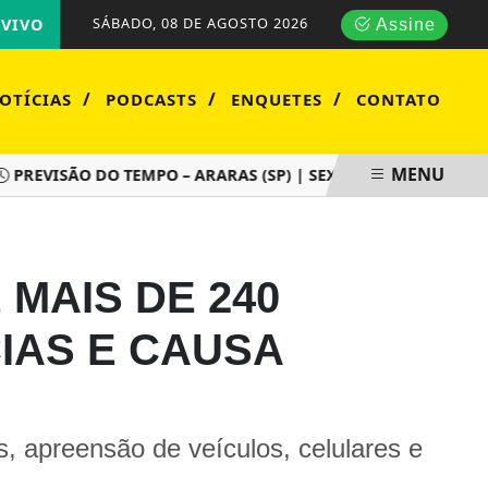
SÁBADO, 08 DE AGOSTO 2026
VIVO
Assine
/
/
/
OTÍCIAS
PODCASTS
ENQUETES
CONTATO
MENU
EVISÃO DO TEMPO – ARARAS (SP) | SEXTA-FEIRA (07/08)
S
MAIS DE 240
IAS E CAUSA
 apreensão de veículos, celulares e