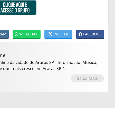
RAM
WHATSAPP
TWITTER
FACEBOOK
ine
Online da cidade de Araras SP - Informação, Música,
io Online que mais cresce em Araras SP ".
Saiba Mais