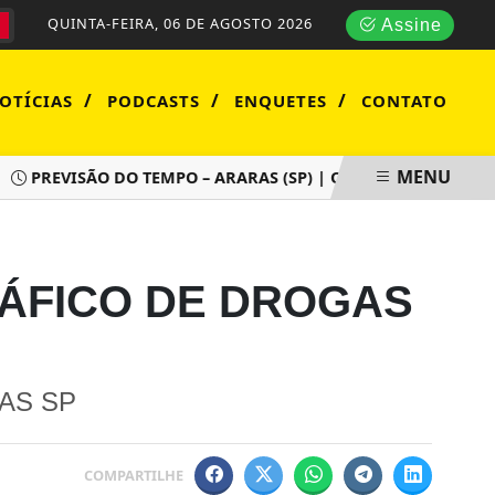
QUINTA-FEIRA, 06 DE AGOSTO 2026
Assine
/
/
/
OTÍCIAS
PODCASTS
ENQUETES
CONTATO
MENU
PREVISÃO DO TEMPO – ARARAS (SP) | QUARTA-FEIRA (05/08)
RÁFICO DE DROGAS
AS SP
COMPARTILHE