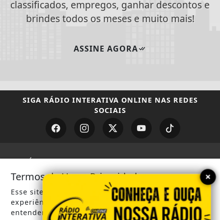
classificados, empregos, ganhar descontos e
brindes todos os meses e muito mais!
ASSINE AGORA
SIGA
RÁDIO INTERATIVA ONLINE
NAS REDES
SOCIAIS
/ NOTÍCIAS
×
Termos de Uso e Privacidade
POLICIA MILITAR ARARAS SP
Esse site utiliza cookies para melhorar sua
CÂMARA MUNICIPAL
experiência de navegação. Ao continuar o acesso,
entendemos que você concorda com nossos Termos
PREFEITURA MUNICIPAL DE ARARAS