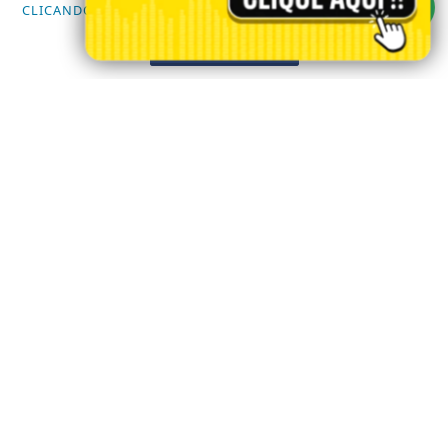
CLICANDO AQUI
SAEMA ARARAS
PROSSEGUIR
GUARDA CIVIL MUNICIPAL
/ INFORMAÇÕES
INÍCIO
SOBRE
PAINEL DO USUÁRIO
?>
EXPEDIENTE
TERMOS DE USO E PRIVACIDADE
FAQ
CONTATO