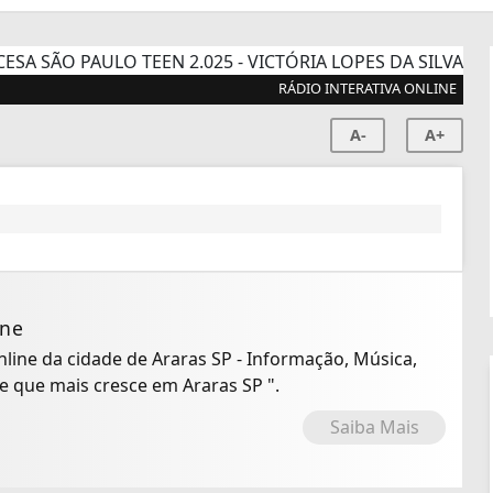
RÁDIO INTERATIVA ONLINE
A-
A+
ine
Online da cidade de Araras SP - Informação, Música,
io Online que mais cresce em Araras SP ".
Saiba Mais