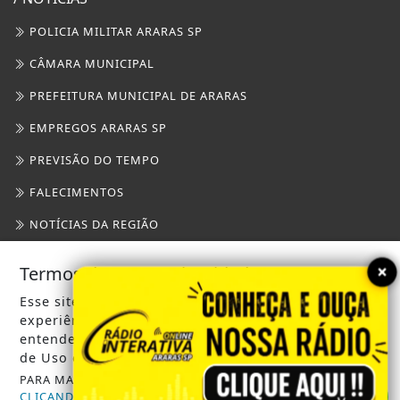
POLICIA MILITAR ARARAS SP
CÂMARA MUNICIPAL
PREFEITURA MUNICIPAL DE ARARAS
EMPREGOS ARARAS SP
PREVISÃO DO TEMPO
FALECIMENTOS
NOTÍCIAS DA REGIÃO
SAEMA ARARAS
×
Termos de Uso e Privacidade
GUARDA CIVIL MUNICIPAL
Esse site utiliza cookies para melhorar sua
experiência de navegação. Ao continuar o acesso,
/ INFORMAÇÕES
entendemos que você concorda com nossos Termos
de Uso e Privacidade.
INÍCIO
PARA MAIS INFORMAÇÕES,
ACESSE NOSSOS TERMOS
SOBRE
CLICANDO AQUI