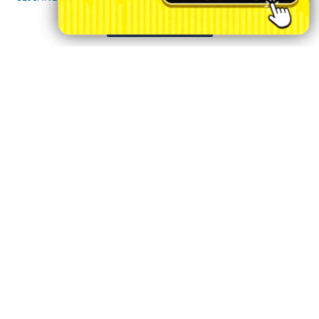
PAINEL DO USUÁRIO
PROSSEGUIR
?>
EXPEDIENTE
TERMOS DE USO E PRIVACIDADE
FAQ
CONTATO