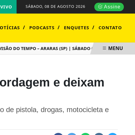
SÁBADO, 08 DE AGOSTO 2026
VIVO
Assine
/
/
/
OTÍCIAS
PODCASTS
ENQUETES
CONTATO
MENU
 DO TEMPO – ARARAS (SP) | SÁBADO (08/08)
POLÍCIA MI
bordagem e deixam
 de pistola, drogas, motocicleta e