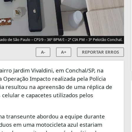
stado de São Paulo – CPI/9 – 36º BPM/I – 2ª CIA PM – 3º Pelotão Conchal.
A-
A+
REPORTAR ERROS
rro Jardim Vivaldini, em Conchal/SP, na
 a Operação Impacto realizada pela Polícia
cia resultou na apreensão de uma réplica de
celular e capacetes utilizados pelos
uma transeunte abordou a equipe durante
íduos em uma motocicleta azul estariam