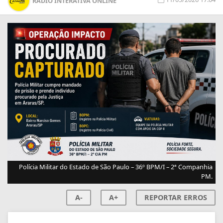
RÁDIO INTERATIVA ONLINE
Polícia Militar do Estado de São Paulo – 36º BPM/I – 2ª Companhia
PM.
A-
A+
REPORTAR ERROS