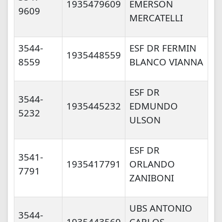
1935479609
EMERSON
9609
MERCATELLI
3544-
ESF DR FERMIN
1935448559
8559
BLANCO VIANNA
ESF DR
3544-
1935445232
EDMUNDO
5232
ULSON
ESF DR
3541-
1935417791
ORLANDO
7791
ZANIBONI
UBS ANTONIO
3544-
1935443569
CARLOS