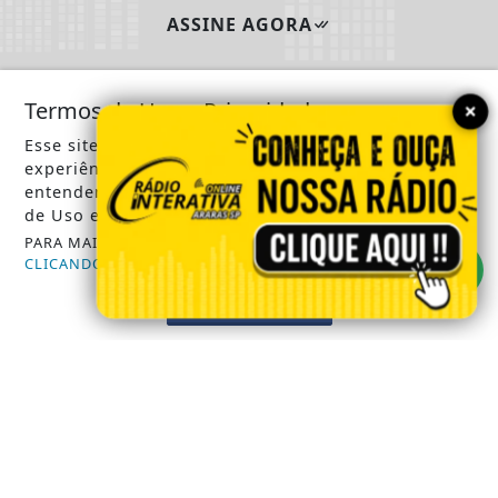
ASSINE AGORA
×
Termos de Uso e Privacidade
SIGA
RÁDIO INTERATIVA ONLINE
NAS REDES
Esse site utiliza cookies para melhorar sua
SOCIAIS
experiência de navegação. Ao continuar o acesso,
entendemos que você concorda com nossos Termos
de Uso e Privacidade.
PARA MAIS INFORMAÇÕES,
ACESSE NOSSOS TERMOS
CLICANDO AQUI
/ NOTÍCIAS
PROSSEGUIR
POLICIA MILITAR ARARAS SP
CÂMARA MUNICIPAL
PREFEITURA MUNICIPAL DE ARARAS
EMPREGOS ARARAS SP
PREVISÃO DO TEMPO