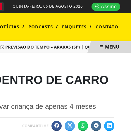
QUINTA-FEIRA, 06 DE AGOSTO 2026
Assine
/
/
/
OTÍCIAS
PODCASTS
ENQUETES
CONTATO
MENU
EVISÃO DO TEMPO – ARARAS (SP) | QUARTA-FEIRA (05/08)
 DENTRO DE CARRO
lvar criança de apenas 4 meses
COMPARTILHE