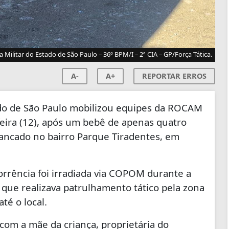
ia Militar do Estado de São Paulo – 36º BPM/I – 2ª CIA – GP/Força Tática.
A-
A+
REPORTAR ERROS
ado de São Paulo
mobilizou equipes da ROCAM
feira (12), após um bebê de apenas quatro
rancado no bairro Parque Tiradentes, em
rrência foi irradiada via COPOM durante a
que realizava patrulhamento tático pela zona
té o local.
 com a mãe da criança, proprietária do