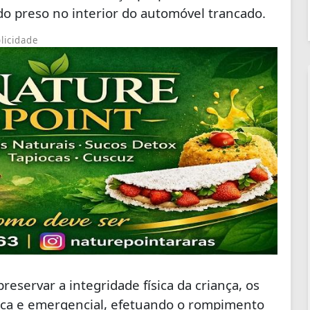
ado preso no interior do automóvel trancado.
licidade
reservar a integridade física da criança, os
nica e emergencial, efetuando o rompimento