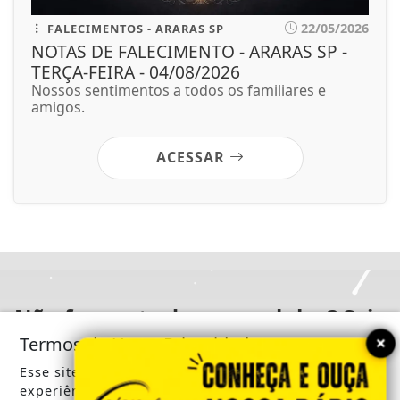
22/05/2026
FALECIMENTOS - ARARAS SP
NOTAS DE FALECIMENTO - ARARAS SP -
TERÇA-FEIRA - 04/08/2026
Nossos sentimentos a todos os familiares e
amigos.
ACESSAR
Não faz parte do nosso clube ? Seja
um assinante !
×
Termos de Uso e Privacidade
Você pode ler matérias exclusivas, anunciar
Esse site utiliza cookies para melhorar sua
experiência de navegação. Ao continuar o acesso,
classificados, empregos, ganhar descontos e