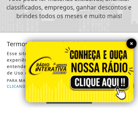
classificados, empregos, ganhar descontos e
brindes todos os meses e muito mais!
ASSINE AGORA
×
Termos de Uso e Privacidade
Esse site utiliza cookies para melhorar sua
experiência de navegação. Ao continuar o acesso,
entendemos que você concorda com nossos Termos
SIGA
RÁDIO INTERATIVA ONLINE
NAS REDES
de Uso e Privacidade.
SOCIAIS
PARA MAIS INFORMAÇÕES,
ACESSE NOSSOS TERMOS
CLICANDO AQUI
PROSSEGUIR
/ NOTÍCIAS
POLICIA MILITAR ARARAS SP
CÂMARA MUNICIPAL