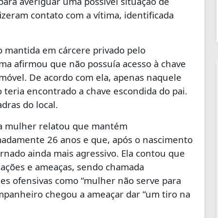
 para averiguar uma possível situação de
fizeram contato com a vítima, identificada
o mantida em cárcere privado pelo
tima afirmou que não possuía acesso à chave
 imóvel. De acordo com ela, apenas naquele
o teria encontrado a chave escondida do pai.
dras do local.
 a mulher relatou que mantém
adamente 26 anos e que, após o nascimento
ornado ainda mais agressivo. Ela contou que
lhações e ameaças, sendo chamada
ses ofensivas como “mulher não serve para
mpanheiro chegou a ameaçar dar “um tiro na