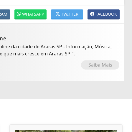
RAM
WHATSAPP
TWITTER
FACEBOOK
ine
Online da cidade de Araras SP - Informação, Música,
io Online que mais cresce em Araras SP ".
Saiba Mais