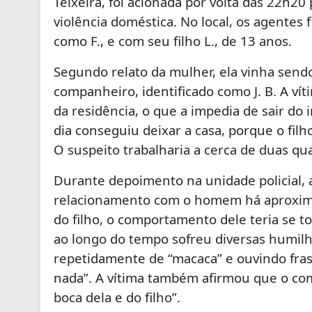
Teixeira, foi acionada por volta das 22h20
violência doméstica. No local, os agentes 
como F., e com seu filho L., de 13 anos.
Segundo relato da mulher, ela vinha send
companheiro, identificado como J. B. A ví
da residência, o que a impedia de sair do
dia conseguiu deixar a casa, porque o filh
O suspeito trabalharia a cerca de duas qua
Durante depoimento na unidade policial,
relacionamento com o homem há aproxim
do filho, o comportamento dele teria se t
ao longo do tempo sofreu diversas humi
repetidamente de “macaca” e ouvindo fra
nada”. A vítima também afirmou que o co
boca dela e do filho”.