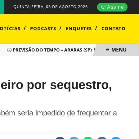
QUINTA-FEIRA, 06 DE AGOSTO 2026
Assine
/
/
/
OTÍCIAS
PODCASTS
ENQUETES
CONTATO
MENU
PREVISÃO DO TEMPO – ARARAS (SP) | QUINTA-FEIRA (06/08)
iro por sequestro,
ambém seria impedido de frequentar a