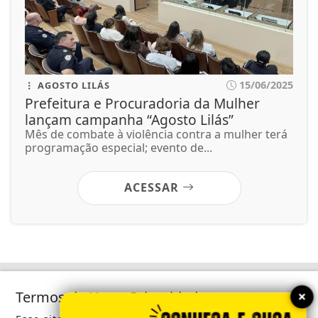
15/06/2025
AGOSTO LILÁS
Prefeitura e Procuradoria da Mulher
lançam campanha “Agosto Lilás”
Mês de combate à violência contra a mulher terá
programação especial; evento de...
ACESSAR
×
Termos de Uso e Privacidade
Não faz parte do nosso clube ? Seja