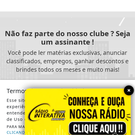
Não faz parte do nosso clube ? Seja
um assinante !
Você pode ler matérias exclusivas, anunciar
classificados, empregos, ganhar descontos e
brindes todos os meses e muito mais!
ASSINE AGORA
×
Termos de Uso e Privacidade
Esse site utiliza cookies para melhorar sua
experiência de navegação. Ao continuar o acesso,
entendemos que você concorda com nossos Termos
de Uso e Privacidade.
SIGA
RÁDIO INTERATIVA ONLINE
NAS REDES
SOCIAIS
PARA MAIS INFORMAÇÕES,
ACESSE NOSSOS TERMOS
CLICANDO AQUI