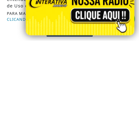
de Uso e Privacidade.
FALECIMENTOS
PARA MAIS INFORMAÇÕES,
ACESSE NOSSOS TERMOS
CLICANDO AQUI
NOTÍCIAS DA REGIÃO
PROSSEGUIR
SAEMA ARARAS
GUARDA CIVIL MUNICIPAL
/ INFORMAÇÕES
INÍCIO
SOBRE
PAINEL DO USUÁRIO
?>
EXPEDIENTE
TERMOS DE USO E PRIVACIDADE
FAQ