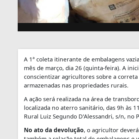
A 1ª coleta itinerante de embalagens vazia
mês de março, dia 26 (quinta-feira). A inic
conscientizar agricultores sobre a corret
armazenadas nas propriedades rurais.
A ação será realizada na área de transbord
localizada no aterro sanitário, das 9h às 
Rural Luiz Segundo D'Alessandri, s/n, no 
No ato da devolução
, o agricultor deve
também a relação total de embalagens e v