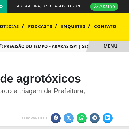
SEXTA-FEIRA, 07 DE AGOSTO 2026
O
Assine
/
/
/
OTÍCIAS
PODCASTS
ENQUETES
CONTATO
MENU
EVISÃO DO TEMPO – ARARAS (SP) | SEXTA-FEIRA (07/08)
P
 de agrotóxicos
rdo e triagem da Prefeitura,
COMPARTILHE