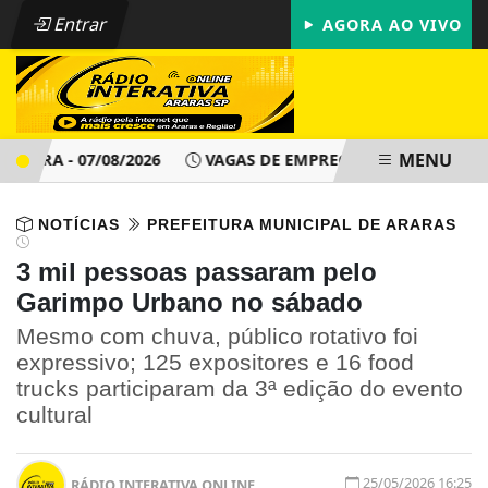
Entrar
AGORA AO VIVO
MENU
RA - 07/08/2026
VAGAS DE EMPREGO - PAT ARARAS SP - SÁ
NOTÍCIAS
PREFEITURA MUNICIPAL DE ARARAS
3 mil pessoas passaram pelo
Garimpo Urbano no sábado
Mesmo com chuva, público rotativo foi
expressivo; 125 expositores e 16 food
trucks participaram da 3ª edição do evento
cultural
25/05/2026 16:25
RÁDIO INTERATIVA ONLINE