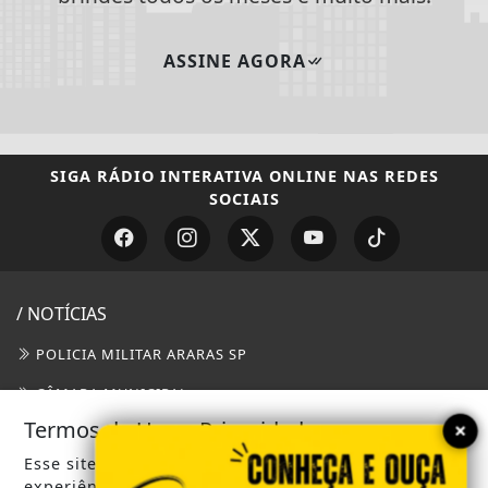
ASSINE AGORA
SIGA
RÁDIO INTERATIVA ONLINE
NAS REDES
SOCIAIS
/ NOTÍCIAS
POLICIA MILITAR ARARAS SP
CÂMARA MUNICIPAL
×
Termos de Uso e Privacidade
PREFEITURA MUNICIPAL DE ARARAS
Esse site utiliza cookies para melhorar sua
EMPREGOS ARARAS SP
experiência de navegação. Ao continuar o acesso,